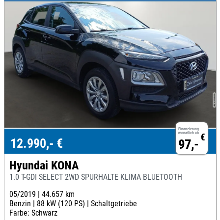
Finanzierung
monatlich ab
€
12.990,- €
97,-
Hyundai KONA
1.0 T-GDI SELECT 2WD SPURHALTE KLIMA BLUETOOTH
05/2019 |
44.657 km
Benzin |
88 kW (120 PS) |
Schaltgetriebe
Farbe: Schwarz