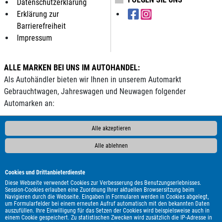
Datenschutzerklärung
Erklärung zur
Barrierefreiheit
Impressum
ALLE MARKEN BEI UNS IM AUTOHANDEL:
Als Autohändler bieten wir Ihnen in unserem Automarkt
Gebrauchtwagen, Jahreswagen und Neuwagen folgender
Automarken an:
AC
ALPINA
Abarth
Aixam
Alfa Romeo
Andere
Audi
Alle akzeptieren
BAIC
BAW
BMW
BYD
Bentley
Borgward
Bürstner
Alle ablehnen
Carado
Carthago
Chausson
Chevrolet
Citroën
Clever
Cupra
DAF
DFM
DFSK
DS Automobiles
Dacia
Dodge
Econelo
Etrusco
Eura Mobil
Fendt
Fiat
Cookies und Drittanbieterdienste
Ford
Forster
Foton
GWM
Geely
Genesis
Harley-
Diese Webseite verwendet Cookies zur Verbesserung des Benutzungserlebnisses.
Session-Cookies erlauben eine Zuordnung Ihrer aktuellen Browsersitzung beim
Davidson
Hobby
Honda
Hyundai
Infiniti
Isuzu
Itineo
Navigieren durch die Webseite. Eingaben in Formularen werden in Cookies abgelegt,
um Formularfelder bei einem erneuten Aufruf automatisch mit den bekannten Daten
Iveco
JAC
Jaecoo
Jaguar
Jeep
KGM
Kia
Knaus
auszufüllen. Ihre Einwilligung für das Setzen der Cookies wird beispielsweise auch in
LMC
Lada
Land Rover
Leapmotor
Lexus
MAN
MF
einem Cookie gespeichert. Zu statistischen Zwecken wird zusätzlich die IP-Adresse in