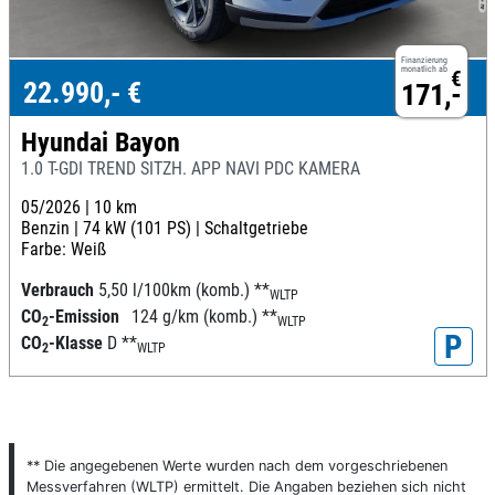
Finanzierung
monatlich ab
€
22.990,- €
171,-
Hyundai Bayon
1.0 T-GDI TREND SITZH. APP NAVI PDC KAMERA
05/2026 |
10 km
Benzin |
74 kW (101 PS) |
Schaltgetriebe
Farbe: Weiß
Verbrauch
5,50 l/100km (komb.)
**
WLTP
CO
-Emission
124 g/km (komb.)
**
2
WLTP
P
CO
-Klasse
D
**
2
WLTP
** Die angegebenen Werte wurden nach dem vorgeschriebenen
Messverfahren (WLTP) ermittelt. Die Angaben beziehen sich nicht