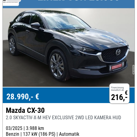
Finanzierung
monatlich ab
€
28.990,- €
216,-
Mazda CX-30
2.0 SKYACTIV-X-M HEV EXCLUSIVE 2WD LED KAMERA HUD
03/2025 |
3.988 km
Benzin |
137 kW (186 PS) |
Automatik