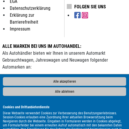
EGA
FOLGEN SIE UNS
Datenschutzerklärung
Erklärung zur
Barrierefreiheit
Impressum
ALLE MARKEN BEI UNS IM AUTOHANDEL:
Als Autohändler bieten wir Ihnen in unserem Automarkt
Gebrauchtwagen, Jahreswagen und Neuwagen folgender
Automarken an:
AC
ALPINA
Abarth
Ahorn
Aixam
Alfa Romeo
Andere
Alle akzeptieren
Audi
BAIC
BAW
BMW
BYD
Bentley
Borgward
Alle ablehnen
Bürstner
Carado
Carthago
Chausson
Chevrolet
Citroën
Clever
Cupra
DAF
DFM
DFSK
DS Automobiles
Dacia
Dodge
Econelo
Etrusco
Eura Mobil
Fendt
Fiat
Cookies und Drittanbieterdienste
Ford
Foton
GWM
Geely
Genesis
Harley-Davidson
Diese Webseite verwendet Cookies zur Verbesserung des Benutzungserlebnisses.
Session-Cookies erlauben eine Zuordnung Ihrer aktuellen Browsersitzung beim
Hobby
Honda
Hyundai
Infiniti
Isuzu
Itineo
Iveco
Navigieren durch die Webseite. Eingaben in Formularen werden in Cookies abgelegt,
um Formularfelder bei einem erneuten Aufruf automatisch mit den bekannten Daten
JAC
Jaecoo
Jaguar
Jeep
KGM
Kia
Knaus
LMC