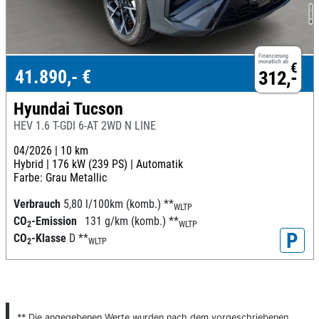
Finanzierung
monatlich ab
€
41.890,- €
312,-
Hyundai Tucson
HEV 1.6 T-GDI 6-AT 2WD N LINE
04/2026 |
10 km
Hybrid |
176 kW (239 PS) |
Automatik
Farbe: Grau Metallic
Verbrauch
5,80 l/100km (komb.)
**
WLTP
CO
-Emission
131 g/km (komb.)
**
2
WLTP
P
CO
-Klasse
D
**
2
WLTP
** Die angegebenen Werte wurden nach dem vorgeschriebenen