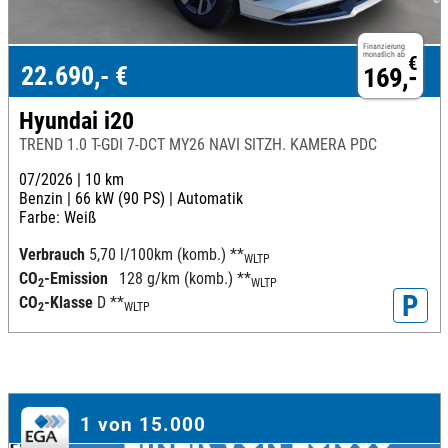
Finanzierung
monatlich ab
€
22.690,- €
169,-
Hyundai i20
TREND 1.0 T-GDI 7-DCT MY26 NAVI SITZH. KAMERA PDC
07/2026 |
10 km
Benzin |
66 kW (90 PS) |
Automatik
Farbe: Weiß
Verbrauch
5,70 l/100km (komb.)
**
WLTP
CO
-Emission
128 g/km (komb.)
**
2
WLTP
P
CO
-Klasse
D
**
2
WLTP
1 von 15.000