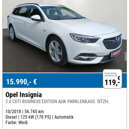
Finanzierung
monatlich ab
€
15.990,- €
119,-
Opel Insignia
2.0 CDTI BUSINESS EDITION AHK PARKLENKASS. SITZH.
10/2018 |
56.745 km
Diesel |
125 kW (170 PS) |
Automatik
Farbe: Weiß