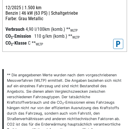
12/2025 |
1.500 km
Benzin |
46 kW (63 PS) |
Schaltgetriebe
Farbe: Grau Metallic
Verbrauch
4,90 l/100km (komb.)
**
WLTP
CO
-Emission
110 g/km (komb.)
**
2
WLTP
P
CO
-Klasse
C
**
2
WLTP
** Die angegebenen Werte wurden nach dem vorgeschriebenen
Messverfahren (WLTP) ermittelt. Die Angaben beziehen sich nicht
auf ein einzelnes Fahrzeug und sind nicht Bestandteil des
Angebots. Sie dienen allein Vergleichszwecken zwischen
verschiedenen Fahrzeugtypen. Der tatsächliche
Kraftstoffverbrauch und die CO₂-Emissionen eines Fahrzeugs
hängen nicht nur von der effizienten Ausnutzung des Kraftstoffs
durch das Fahrzeug, sondern auch vom Fahrstil, den
Straßenverhältnissen und anderen nichttechnischen Faktoren ab.
CO2 ist das für die Erderwärmung hauptsächlich verantwortliche