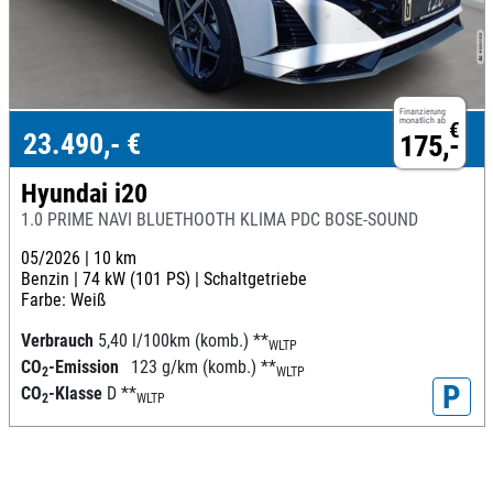
Finanzierung
monatlich ab
€
23.490,- €
175,-
Hyundai i20
1.0 PRIME NAVI BLUETHOOTH KLIMA PDC BOSE-SOUND
05/2026 |
10 km
Benzin |
74 kW (101 PS) |
Schaltgetriebe
Farbe: Weiß
Verbrauch
5,40 l/100km (komb.)
**
WLTP
CO
-Emission
123 g/km (komb.)
**
2
WLTP
P
CO
-Klasse
D
**
2
WLTP