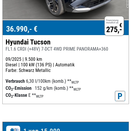
Finanzierung
monatlich ab
€
36.990,- €
275,-
Hyundai Tucson
FL1.6 CRDI (+48V) 7-DCT 4WD PRIME PANORAMA+360
09/2025 |
9.500 km
Diesel |
100 kW (136 PS) |
Automatik
Farbe: Schwarz Metallic
Verbrauch
6,30 l/100km (komb.)
**
WLTP
CO
-Emission
152 g/km (komb.)
**
2
WLTP
P
CO
-Klasse
E
**
2
WLTP
1 von 15.000