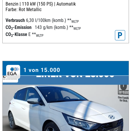
Benzin |
110 kW (150 PS) |
Automatik
Farbe: Rot Metallic
Verbrauch
6,30 l/100km (komb.)
**
WLTP
CO
-Emission
143 g/km (komb.)
**
2
WLTP
P
CO
-Klasse
E
**
2
WLTP
1 von 15.000