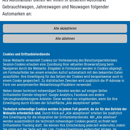
Gebrauchtwagen, Jahreswagen und Neuwagen folgender
Automarken an:
AC
ALPINA
Abarth
Aixam
Alfa Romeo
Andere
Audi
Alle akzeptieren
BAIC
BAW
BMW
BYD
Bentley
Borgward
Bürstner
Alle ablehnen
Carado
Carthago
Chausson
Chevrolet
Citroën
Clever
Cupra
DAF
DFM
DFSK
DS Automobiles
Dacia
Dodge
Econelo
Etrusco
Eura Mobil
Fendt
Fiat
Cookies und Drittanbieterdienste
Ford
Forster
Foton
GWM
Geely
Genesis
Harley-
Diese Webseite verwendet Cookies zur Verbesserung des Benutzungserlebnisses.
Session-Cookies erlauben eine Zuordnung Ihrer aktuellen Browsersitzung beim
Davidson
Hobby
Honda
Hyundai
Infiniti
Isuzu
Itineo
Navigieren durch die Webseite. Eingaben in Formularen werden in Cookies abgelegt,
um Formularfelder bei einem erneuten Aufruf automatisch mit den bekannten Daten
Iveco
JAC
Jaecoo
Jaguar
Jeep
KGM
Kia
Knaus
auszufüllen. Ihre Einwilligung für das Setzen der Cookies wird beispielsweise auch in
LMC
Lada
Land Rover
Leapmotor
Lexus
MAN
MF
einem Cookie gespeichert. Zu statistischen Zwecken wird zusätzlich die IP-Adresse in
Form von anonymisierten Webseitenzugriffszählern verwendet.
MG
MINI
Malibu
Maserati
Maxus
Mazda
Neben diesen technisch notwendigen Diensten werden auf einigen Seiten
Mercedes-Benz
Mitsubishi
Mooveo
Nissan
Omoda
Drittanbieter-Dienste integriert: Google Analytics, Facebook und andere
fahrzeughandelbezogene Anbieter. Diese werden nur eingebunden, wenn Sie Ihre
Opel
Peugeot
Piaggio
Polestar
Porsche
Pössl
Einwilligung durch Klicken der Schaltfläche „Alle akzeptieren" geben.
Renault
Royal Alloy
Seat
Skoda
Smart
Ssangyong
Technisch notwendige Cookies werden in jedem Fall gesetzt, da sie für den Betrieb der
Webseite erforderlich sind.
Durch Klick auf „Alle akzeptieren" erteilen Sie zusätzlich
Subaru
Suzuki
T@b
Tabbert
Tesla
Toyota
Ihre Einwilligung für die Integration der Drittanbieterdienste. Mit „Alle ablehnen"
werden ausschließlich die technisch notwendigen Cookies gesetzt; es findet kein
Volkswagen
Volvo
Weinsberg
Zeekr
e.GO
Drittanbieter-Tracking statt. Sie können Ihre Entscheidung jederzeit widerrufen, indem
Sie unten auf der Seite auf den Link „Cookie-Einwilligung widerrufen" klicken. Im