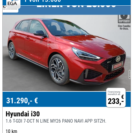
Finanzierung
monatlich ab
€
31.290,- €
233,-
Hyundai i30
1.6 T-GDI 7-DCT N LINE MY26 PANO NAVI APP SITZH.
10 km